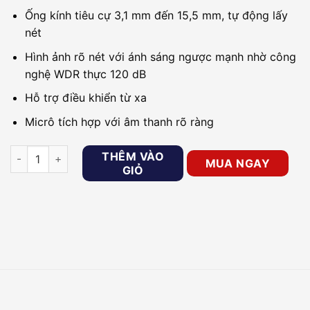
Ống kính tiêu cự 3,1 mm đến 15,5 mm, tự động lấy
nét
Hình ảnh rõ nét với ánh sáng ngược mạnh nhờ công
nghệ WDR thực 120 dB
Hỗ trợ điều khiển từ xa
Micrô tích hợp với âm thanh rõ ràng
Webcam HD1080P HIKVISION DS-U102 số lượng
THÊM VÀO
MUA NGAY
GIỎ