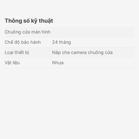
Thông số kỹ thuật
Chuông cửa màn hình
Chế độ bảo hành
24 tháng
Loại thiết bị
Nắp che camera chuông cửa
Vật liệu
Nhựa
Vỏ che nút nhấn chuông hình
Box gắn nổi DAHUA VTM115
HIKVISION DS-KABV8113-
RS/Flush
235,000
₫
325,000
₫
Còn hàng - Giao nhanh
Còn hàng - Giao nhanh