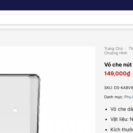
Trang Chủ
›
Th
Chuông Hình
Vỏ che nú
149,000
₫
SKU:
DS-KABV6
Danh mục:
Phụ 
Vỏ che dà
Vật liệu: 
Kích thướ