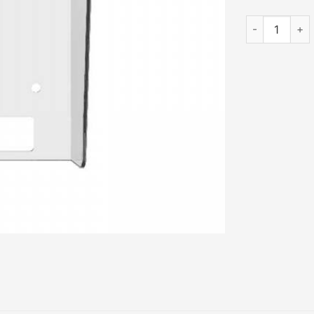
Vỏ che nút n