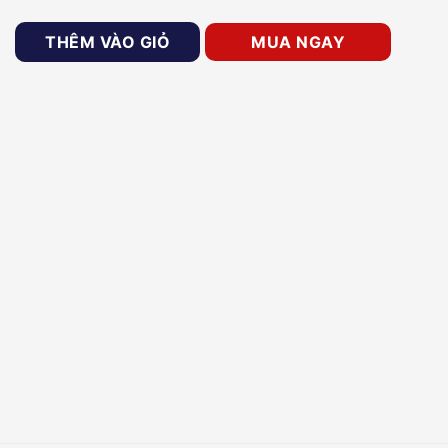
hấn chuông hình HIKVISION DS-KABV6113-RS số lượng
THÊM VÀO GIỎ
MUA NGAY