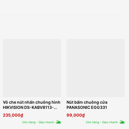
Vỏ che nút nhấn chuông hình
Nút bấm chuông cửa
HIKVISION DS-KABV8113-
PANASONIC EGG331
RS/Surface
235,000
₫
99,000
₫
Còn hàng - Giao nhanh
Còn hàng - Giao nhanh