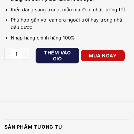
Kiểu dáng sang trọng, mẫu mã đẹp, chất lượng tốt
Phù hợp gắn với camera ngoài trời hay trong nhà
đều được
Nhập hàng chính hãng 100%
Vỏ che camera Wisenet SHB-4300H1 số lượng
THÊM VÀO
MUA NGAY
GIỎ
SẢN PHẨM TƯƠNG TỰ