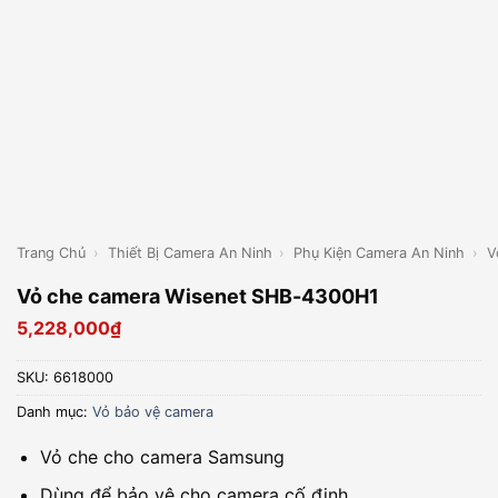
Trang Chủ
›
Thiết Bị Camera An Ninh
›
Phụ Kiện Camera An Ninh
›
V
Vỏ che camera Wisenet SHB-4300H1
5,228,000
₫
SKU:
6618000
Danh mục:
Vỏ bảo vệ camera
Vỏ che cho camera Samsung
Dùng để bảo vệ cho camera cố định