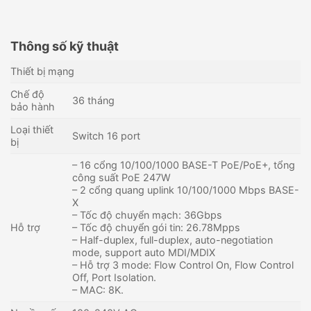
Thông số kỹ thuật
Thiết bị mạng
Chế độ
36 tháng
bảo hành
Loại thiết
Switch 16 port
bị
– 16 cổng 10/100/1000 BASE-T PoE/PoE+, tổng
công suất PoE 247W
– 2 cổng quang uplink 10/100/1000 Mbps BASE-
X
– Tốc độ chuyển mạch: 36Gbps
Hỗ trợ
– Tốc độ chuyển gói tin: 26.78Mpps
– Half-duplex, full-duplex, auto-negotiation
Layer 2 Smart Managed
Unmanaged switch 8 cổng
mode, support auto MDI/MDIX
Switch 5 Cổng
RUIJIE RG-ES08G-L
– Hỗ trợ 3 mode: Flow Control On, Flow Control
10/100/1000BASE-T
560,000
₫
475,000
₫
Off, Port Isolation.
– MAC: 8K.
Còn hàng - Giao nhanh
Còn hàng - Giao nhanh