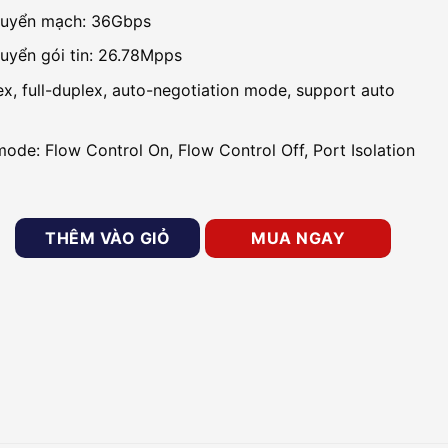
huyển mạch: 36Gbps
uyển gói tin: 26.78Mpps
ex, full-duplex, auto-negotiation mode, support auto
mode: Flow Control On, Flow Control Off, Port Isolation
itch 16 cổng 10/100/1000 BASE-T PoE/PoE+ Reyee RG-ES118G
THÊM VÀO GIỎ
MUA NGAY