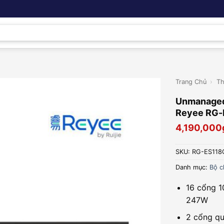
Trang Chủ
›
Th
Unmanaged
Reyee RG-
4,190,000
SKU:
RG-ES118
Danh mục:
Bộ c
16 cổng 1
247W
2 cổng qu