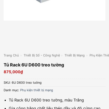
Trang Chủ
›
Thiết Bị Số - Công Nghệ
›
Thiết Bị Mạng
›
Phụ Kiện Thi
Tủ Rack 6U D600 treo tường
875,000
₫
SKU:
6U D600 treo tường
Danh mục:
Phụ kiện thiết bị mạng
Tủ Rack 6U D600 treo tường, màu Trắng
Gia công bằng chất liệu thép dầy và độ cứng cao