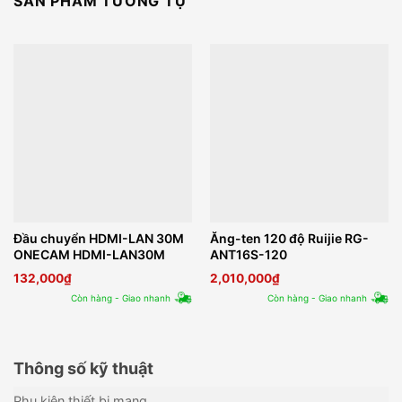
SẢN PHẨM TƯƠNG TỰ
Đầu chuyển HDMI-LAN 30M
Ăng-ten 120 độ Ruijie RG-
ONECAM HDMI-LAN30M
ANT16S-120
132,000
₫
2,010,000
₫
Còn hàng - Giao nhanh
Còn hàng - Giao nhanh
Thông số kỹ thuật
Phụ kiện thiết bị mạng