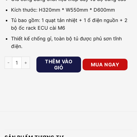
Kích thước: H320mm * W550mm * D600mm
Tủ bao gồm: 1 quạt tản nhiệt + 1 ổ điện nguồn + 2
bộ ốc rack ECU cài M6
Thiết kế chống gỉ, toàn bộ tủ được phủ sơn tĩnh
điện.
Tủ Rack 6U D600 treo tường số lượng
THÊM VÀO
MUA NGAY
GIỎ