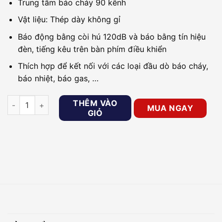
Trung tâm báo cháy 90 kênh
Vật liệu: Thép dày không gỉ
Báo động bằng còi hú 120dB và báo bằng tín hiệu
đèn, tiếng kêu trên bàn phím điều khiển
Thích hợp để kết nối với các loại đầu dò báo cháy,
báo nhiệt, báo gas, …
Trung tâm báo cháy 90 kênh HORING AHC-871-90L số lượng
THÊM VÀO
MUA NGAY
GIỎ