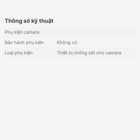
Thông số kỹ thuật
Phụ kiện camera
Bảo hành phụ kiện
Không có
Loại phụ kiện
Thiết bị chống sét cho camera
Thiết bị chống sét và bảo vệ
Cầu dao chống sét bảo vệ tín
tín hiệu HDTEC JT-L6101V-
hiệu HDTEC JT-L6502SP-
SPD
40KA
375,000
₫
825,000
₫
Còn hàng - Giao nhanh
Còn hàng - Giao nhanh