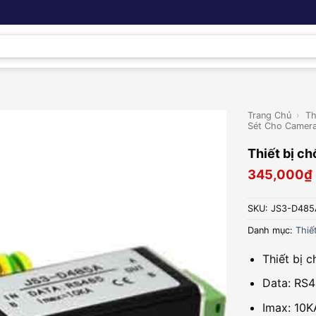
Trang Chủ
›
Th
Sét Cho Camer
Thiết bị c
345,000
₫
SKU:
JS3-D485
Danh mục:
Thiế
Thiết bị 
Data: RS4
Imax: 10K