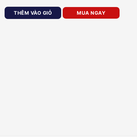
g sét và bảo vệ tín hiệu HDTEC JS3-D485A số lượng
THÊM VÀO GIỎ
MUA NGAY