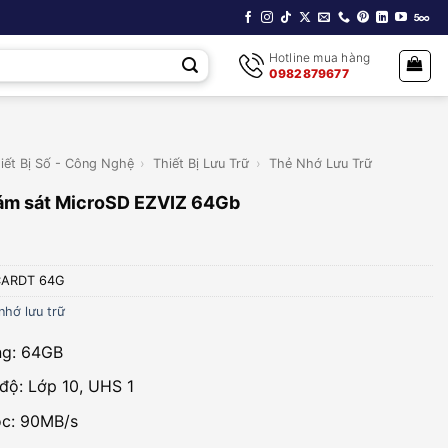
Hotline mua hàng
0982879677
iết Bị Số - Công Nghệ
›
Thiết Bị Lưu Trữ
›
Thẻ Nhớ Lưu Trữ
ám sát MicroSD EZVIZ 64Gb
CARDT 64G
nhớ lưu trữ
ng: 64GB
độ: Lớp 10, UHS 1
ọc: 90MB/s