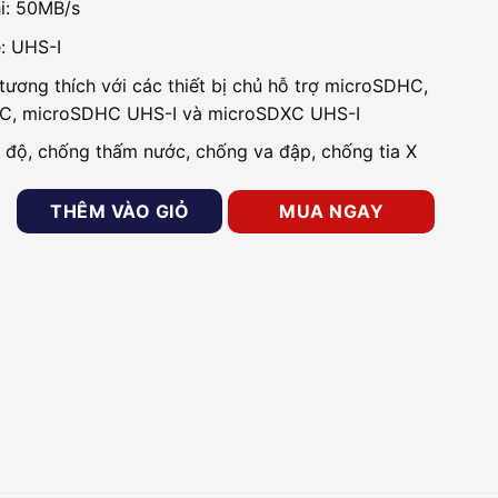
i: 50MB/s
: UHS-I
tương thích với các thiết bị chủ hỗ trợ microSDHC,
C, microSDHC UHS-I và microSDXC UHS-I
t độ, chống thấm nước, chống va đập, chống tia X
 sát MicroSD EZVIZ 64Gb số lượng
THÊM VÀO GIỎ
MUA NGAY