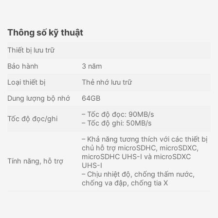
Thông số kỹ thuật
Thiết bị lưu trữ
Bảo hành
3 năm
Loại thiết bị
Thẻ nhớ lưu trữ
Dung lượng bộ nhớ
64GB
– Tốc độ đọc: 90MB/s
Tốc độ đọc/ghi
– Tốc độ ghi: 50MB/s
– Khả năng tương thích với các thiết bị
chủ hỗ trợ microSDHC, microSDXC,
microSDHC UHS-I và microSDXC
Tính năng, hỗ trợ
UHS-I
Thẻ nhớ Team Group Elite
Thẻ nhớ lưu trữ 64Gb UNV
– Chịu nhiệt độ, chống thấm nước,
512G UHS-I U3 V30 A1 –
TF-64G-T [Màu Tím]
chống va đập, chống tia X
TEAUSDX512GIV30A103
1,669,000
₫
Liên hệ
Còn hàng - Giao nhanh
Còn hàng - Giao nhanh