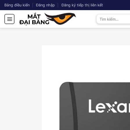
Chuyển
Bảng điều kiển
Đăng nhập
Đăng ký tiếp thị liên kết
đến
Tìm
nội
kiếm:
dung