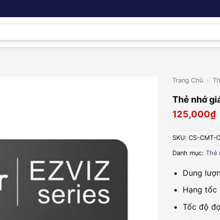
Trang Chủ
›
Th
Thẻ nhớ gi
125,000
₫
SKU:
CS-CMT-
Danh mục:
Thẻ 
Dung lượ
Hạng tốc 
Tốc độ đ