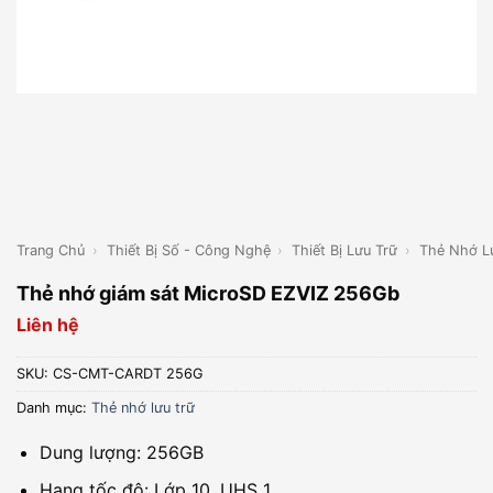
Trang Chủ
›
Thiết Bị Số - Công Nghệ
›
Thiết Bị Lưu Trữ
›
Thẻ Nhớ L
Thẻ nhớ giám sát MicroSD EZVIZ 256Gb
Liên hệ
SKU:
CS-CMT-CARDT 256G
Danh mục:
Thẻ nhớ lưu trữ
Dung lượng: 256GB
Hạng tốc độ: Lớp 10, UHS 1