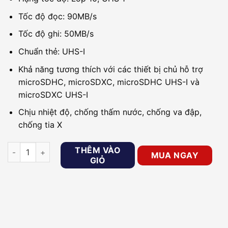
Tốc độ đọc: 90MB/s
Tốc độ ghi: 50MB/s
Chuẩn thẻ: UHS-I
Khả năng tương thích với các thiết bị chủ hỗ trợ
microSDHC, microSDXC, microSDHC UHS-I và
microSDXC UHS-I
Chịu nhiệt độ, chống thấm nước, chống va đập,
chống tia X
Thẻ nhớ giám sát MicroSD EZVIZ 256Gb số lượng
THÊM VÀO
MUA NGAY
GIỎ