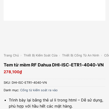
Trang Chủ
›
Thiết Bị Kiểm Soát Cửa
›
Thiết Bị Cổng Từ An Ninh
›
Cổ
Tem từ mềm RF Dahua DHI-ISC-ETR1-4040-VN
278,100
₫
SKU:
DHI-ISC-ETR1-4040-VN
Danh mục:
Cổng từ kiểm soát ra vào
Trình bày lại bằng thẻ ul li trong html – Dễ sử dụng,
phù hợp với hầu hết các mặt hàng.