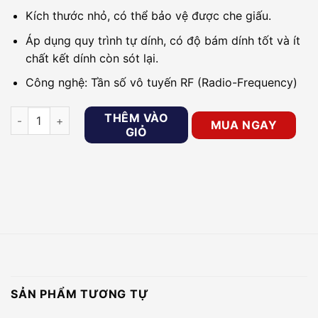
Kích thước nhỏ, có thể bảo vệ được che giấu.
Áp dụng quy trình tự dính, có độ bám dính tốt và ít
chất kết dính còn sót lại.
Công nghệ: Tần số vô tuyến RF (Radio-Frequency)
Tem từ mềm RF Dahua DHI-ISC-ETR1-4040-VN số lượng
THÊM VÀO
MUA NGAY
GIỎ
SẢN PHẨM TƯƠNG TỰ