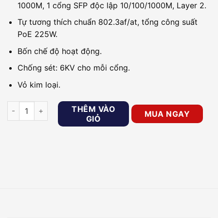
1000M, 1 cổng SFP độc lập 10/100/1000M, Layer 2.
Tự tương thích chuẩn 802.3af/at, tổng công suất
PoE 225W.
Bốn chế độ hoạt động.
Chống sét: 6KV cho mỗi cổng.
Vỏ kim loại.
Switch L2 24 cổng PoE 100M Hikvision DS-3E0326P-E/M số l
THÊM VÀO
MUA NGAY
GIỎ