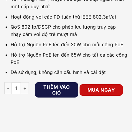
một cáp duy nhất
Hoạt động với các PD tuân thủ IEEE 802.3af/at
QoS 802.1p/DSCP cho phép lưu lượng truy cập
nhạy cảm với độ trễ mượt mà
Hỗ trợ Nguồn PoE lên đến 30W cho mỗi cổng PoE
Hỗ trợ Nguồn PoE lên đến 65W cho tất cả các cổng
PoE
Dễ sử dụng, không cần cấu hình và cài đặt
Switch 5 cổng Gigabit TP-LINK TL-SG1005P số lượng
THÊM VÀO
MUA NGAY
GIỎ