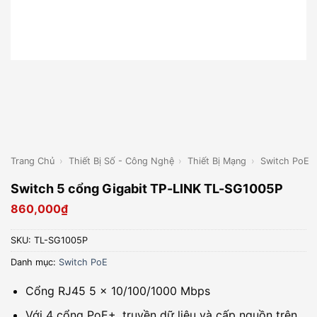
Trang Chủ
›
Thiết Bị Số - Công Nghệ
›
Thiết Bị Mạng
›
Switch PoE
Switch 5 cổng Gigabit TP-LINK TL-SG1005P
860,000
₫
SKU:
TL-SG1005P
Danh mục:
Switch PoE
Cổng RJ45 5 × 10/100/1000 Mbps
Với 4 cổng PoE+, truyền dữ liệu và cấp nguồn trên