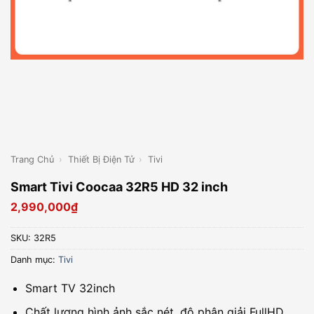
Trang Chủ
›
Thiết Bị Điện Tử
›
Tivi
Smart Tivi Coocaa 32R5 HD 32 inch
2,990,000
₫
SKU:
32R5
Danh mục:
Tivi
Smart TV 32inch
Chất lượng hình ảnh sắc nét, độ phân giải FullHD