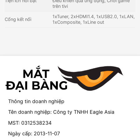
Tiện ích nổi bật
Điều khiển qua ứng dụng, Chơi game
trên tivi
1xTuner, 2xHDMI1.4, 1xUSB2.0, 1xLAN,
Cổng kết nối
1xComposite, 1xLine out
Thông tin doanh nghiệp
Tên doanh nghiệp: Công ty TNHH Eagle Asia
MST: 0312538234
Ngày cấp: 2013-11-07