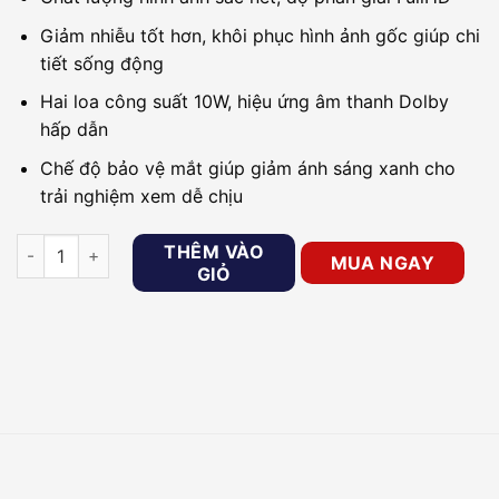
Giảm nhiễu tốt hơn, khôi phục hình ảnh gốc giúp chi
tiết sống động
Hai loa công suất 10W, hiệu ứng âm thanh Dolby
hấp dẫn
Chế độ bảo vệ mắt giúp giảm ánh sáng xanh cho
trải nghiệm xem dễ chịu
Smart Tivi Coocaa 32R5 HD 32 inch số lượng
THÊM VÀO
MUA NGAY
GIỎ