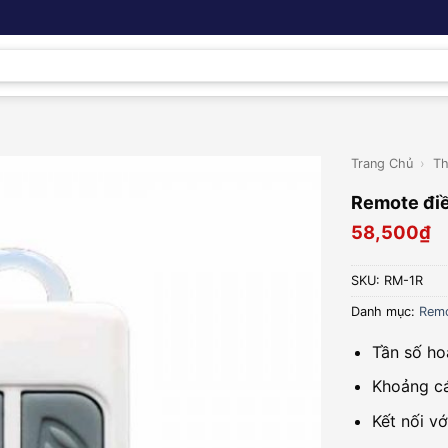
Trang Chủ
›
Th
Remote đi
58,500
₫
SKU:
RM-1R
Danh mục:
Remo
Tần số h
Khoảng cá
Kết nối v