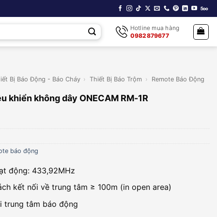
Hotline mua hàng
0982879677
iết Bị Báo Động - Báo Cháy
›
Thiết Bị Báo Trộm
›
Remote Báo Động
ều khiển không dây ONECAM RM-1R
te báo động
oạt động: 433,92MHz
ch kết nối về trung tâm ≥ 100m (in open area)
ới trung tâm báo động