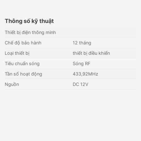
Thông số kỹ thuật
Thiết bị điện thông minh
Chế độ bảo hành
12 tháng
Loại thiết bị
thiết bị điều khiển
Tiêu chuẩn sóng
Sóng RF
Tần số hoạt động
433,92MHz
Nguồn
DC 12V
Điều khiển từ xa HIKVISION
Remote điều khiển từ xa
DS-PKF1-WB
KARASSN KS-13B
615,000
₫
185,000
₫
Còn hàng - Giao nhanh
Còn hàng - Giao nhanh