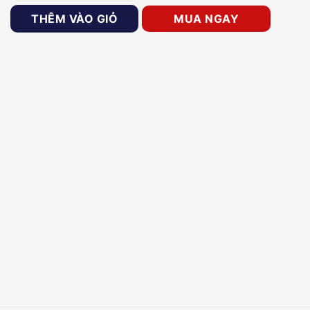
khiển không dây ONECAM RM-1R số lượng
THÊM VÀO GIỎ
MUA NGAY