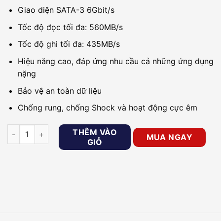
Giao diện SATA-3 6Gbit/s
Tốc độ đọc tối đa: 560MB/s
Tốc độ ghi tối đa: 435MB/s
Hiệu năng cao, đáp ứng nhu cầu cả những ứng dụng
nặng
Bảo vệ an toàn dữ liệu
Chống rung, chống Shock và hoạt động cực êm
Ổ cứng Internal SSD 128GB HIKVISION HS-SSD-E100(STD)/12
THÊM VÀO
MUA NGAY
GIỎ