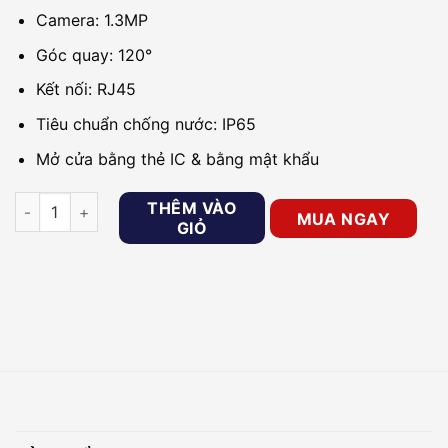
Camera: 1.3MP
Góc quay: 120°
Kết nối: RJ45
Tiêu chuẩn chống nước: IP65
Mở cửa bằng thẻ IC & bằng mật khẩu
Nút nhấn chuông cửa thông minh GOMAN GM-ID342-D số lượ
THÊM VÀO
MUA NGAY
GIỎ