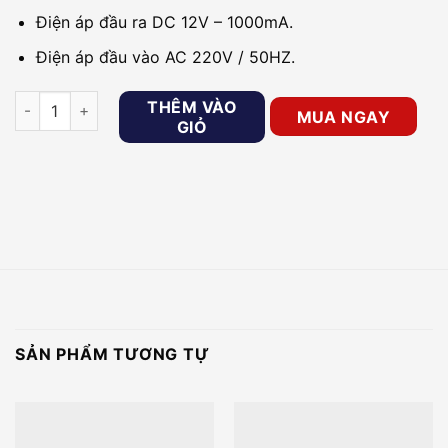
Điện áp đầu ra DC 12V – 1000mA.
Điện áp đầu vào AC 220V / 50HZ.
Nguồn camera 12V/1A ONECAM OP-121ATM số lượng
THÊM VÀO
MUA NGAY
GIỎ
SẢN PHẨM TƯƠNG TỰ