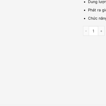
Dung lượn
Phát ra g
Chức năn
Máy chấm côn