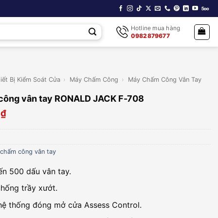
Hotline mua hàng
0982879677
iết Bị Kiểm Soát Cửa
›
Máy Chấm Công
›
Máy Chấm Công Vân Tay
công vân tay RONALD JACK F-708
0
₫
chấm công vân tay
ến 500 dấu vân tay.
hống trầy xướt.
hệ thống đóng mở cửa Assess Control.