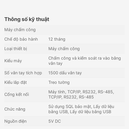
Thông số kỹ thuật
Máy chấm công
Chế độ bảo hành
12 tháng
Loại thiết bị
Máy chấm công
Chấm công và kiểm soát ra vào bằng
Kiểu máy
vân tay
Số vân tay tích hợp
1500 dấu vân tay
Kiểu lắp đặt
Treo tường
Máy tính, TCP/IP, RS232, RS-485,
Cổng kết nối
TCP/IP, RS232, RS-485
Máy chấm công vân tay, thẻ
Thiết bị chấm công và kiểm
Sử dụng SQL bảo mật, Lấy dữ liệu
cảm ứng RONALD JACK K14
soát ra vào ZKTECO F16
Chức năng
bằng USB, Lấy dữ liệu bằng USB
Pro
1,800,000
₫
2,776,000
₫
Nguồn điện
5V DC
Còn hàng - Giao nhanh
Còn hàng - Giao nhanh