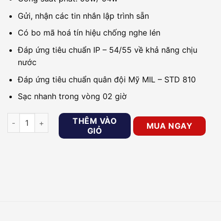
Gửi, nhận các tin nhắn lập trình sẵn
Có bo mã hoá tín hiệu chống nghe lén
Đáp ứng tiêu chuẩn IP – 54/55 về khả năng chịu
nước
Đáp ứng tiêu chuẩn quân đội Mỹ MIL – STD 810
Sạc nhanh trong vòng 02 giờ
Máy bộ đàm Kenwood TK-2317/TK3317 số lượng
THÊM VÀO
MUA NGAY
GIỎ