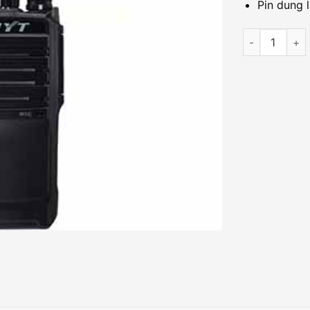
Pin dung 
Máy bộ đàm c