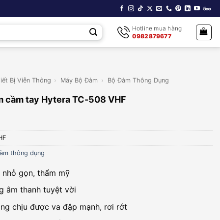
Hotline mua hàng
0982879677
iết Bị Viễn Thông
›
Máy Bộ Đàm
›
Bộ Đàm Thông Dụng
m cầm tay Hytera TC-508 VHF
HF
àm thông dụng
 nhỏ gọn, thẩm mỹ
g âm thanh tuyệt vời
ng chịu được va đập mạnh, rơi rớt