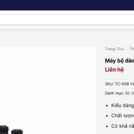
Trang Chủ
›
Th
Máy bộ đà
Liên hệ
SKU:
TC-508 V
Danh mục:
Bộ đ
Kiểu dáng
Chất lượn
Có khả nă