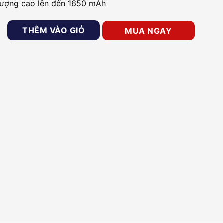
lượng cao lên đến 1650 mAh
ầm tay Hytera TC-508 VHF số lượng
THÊM VÀO GIỎ
MUA NGAY