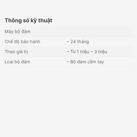
Thông số kỹ thuật
Máy bộ đàm
Chế độ bảo hành
– 24 tháng
Theo giá trị
– Từ 1 triệu ~ 3 triệu
Loại bộ đàm
– Bộ đàm cầm tay
Máy bộ đàm Kenwood NX-
Máy bộ đàm Motorola
340
CP1660
Liên hệ
Liên hệ
Còn hàng - Giao nhanh
Còn hàng - Giao nhanh