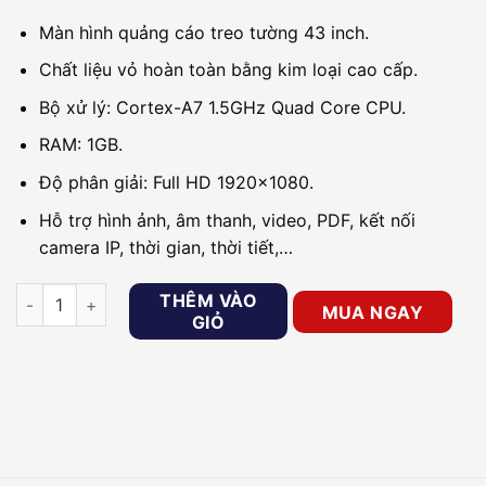
Màn hình quảng cáo treo tường 43 inch.
Chất liệu vỏ hoàn toàn bằng kim loại cao cấp.
Bộ xử lý: Cortex-A7 1.5GHz Quad Core CPU.
RAM: 1GB.
Độ phân giải: Full HD 1920×1080.
Hỗ trợ hình ảnh, âm thanh, video, PDF, kết nối
camera IP, thời gian, thời tiết,…
Màn hình quảng cáo 43inch DAHUA DH-LDH43-SAI200 số lượ
THÊM VÀO
MUA NGAY
GIỎ