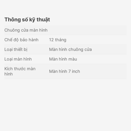
Thông số kỹ thuật
Chuông cửa màn hình
Chế độ bảo hành
12 tháng
Loại thiết bị
Màn hình chuông cửa
Loại màn hình
Màn hình màu
Kích thước màn
Màn hình 7 inch
hình
Màn hình chuông cửa IP
Màn hình chuông cửa IP
không dây HIKVISION DS-
HIKVISION DS-KH8350-WTE1
KH6320-WTE1
2,190,000
₫
4,705,000
₫
Còn hàng - Giao nhanh
Còn hàng - Giao nhanh