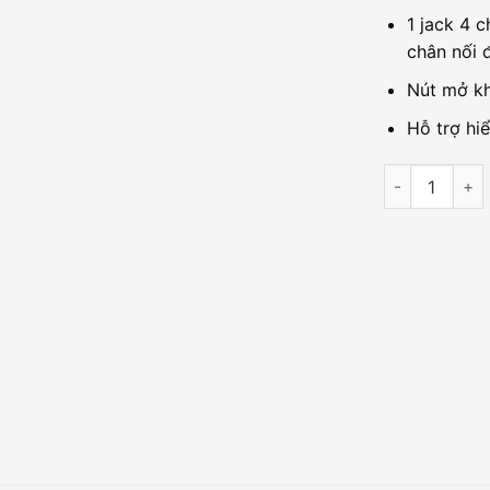
1 jack 4 c
chân nối 
Nút mở k
Hỗ trợ hi
Màn hình chu