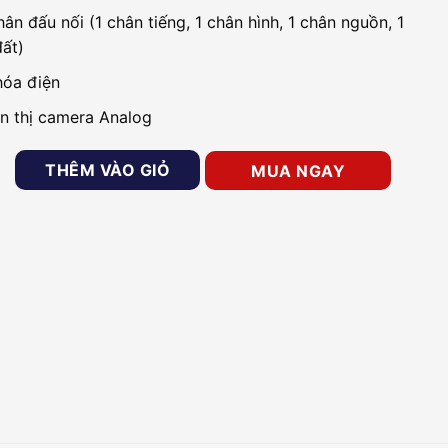
hân đấu nối (1 chân tiếng, 1 chân hình, 1 chân nguồn, 1
đất)
hóa điện
ển thị camera Analog
ông cửa HIKVISION DS-KH2200 số lượng
THÊM VÀO GIỎ
MUA NGAY