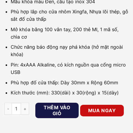
Mẫu khóa màu Đen, cấu tạo inox 304
Phù hợp lắp cho cửa nhôm Xingfa, Nhựa lõi thép, gỗ
sắt đố cửa thấp
Mở khóa bằng 100 vân tay, 200 thẻ MI, 1 mã số,
chìa cơ
Chức năng báo động nạy phá khóa (hở mặt ngoài
khóa)
Pin: 4xAAA Alkaline, có kích nguồn qua cổng micro
USB
Phù hợp đố cửa thấp: Dày 30mm x Rộng 60mm
Kích thước (mm): 330(dài) x 30(rộng) x 15(dày)
Khóa điện tử cho cửa nhôm PHGLOCK FP5200 (Đen) số lượng
THÊM VÀO
MUA NGAY
GIỎ