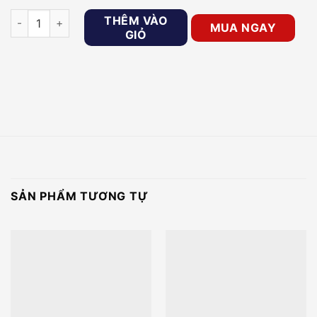
Khóa cửa vân tay PHGLOCK FP6060 [Màu Đen] số lượng
THÊM VÀO
MUA NGAY
GIỎ
SẢN PHẨM TƯƠNG TỰ