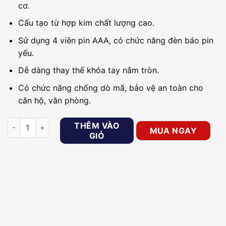
cơ.
Cấu tạo từ hợp kim chất lượng cao.
Sử dụng 4 viên pin AAA, có chức năng đèn báo pin
yếu.
Dễ dàng thay thế khóa tay nắm tròn.
Có chức năng chống dò mã, bảo vệ an toàn cho
căn hộ, văn phòng.
Khóa cửa cho văn phòng, căn hộ PHGLOCK KR8171 số lượng
THÊM VÀO
MUA NGAY
GIỎ