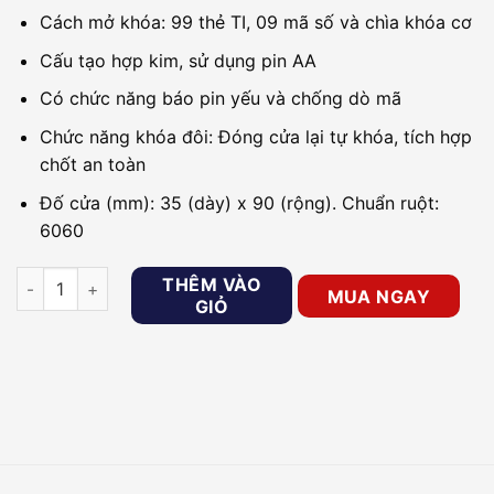
Cách mở khóa: 99 thẻ TI, 09 mã số và chìa khóa cơ
Cấu tạo hợp kim, sử dụng pin AA
Có chức năng báo pin yếu và chống dò mã
Chức năng khóa đôi: Đóng cửa lại tự khóa, tích hợp
chốt an toàn
Đố cửa (mm): 35 (dày) x 90 (rộng). Chuẩn ruột:
6060
Khóa cửa cho căn hộ cao cấp, nhà phố PHGLOCK KR8161 số lư
THÊM VÀO
MUA NGAY
GIỎ