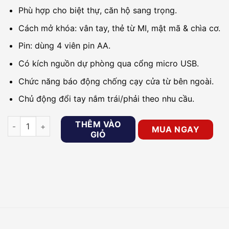
Phù hợp cho biệt thự, căn hộ sang trọng.
Cách mở khóa: vân tay, thẻ từ MI, mật mã & chìa cơ.
Pin: dùng 4 viên pin AA.
Có kích nguồn dự phòng qua cổng micro USB.
Chức năng báo động chống cạy cửa từ bên ngoài.
Chủ động đổi tay nắm trái/phải theo nhu cầu.
Khóa cửa cho biệt thự, căn hộ sang trọng PHGLOCK FP5006 (G
THÊM VÀO
MUA NGAY
GIỎ