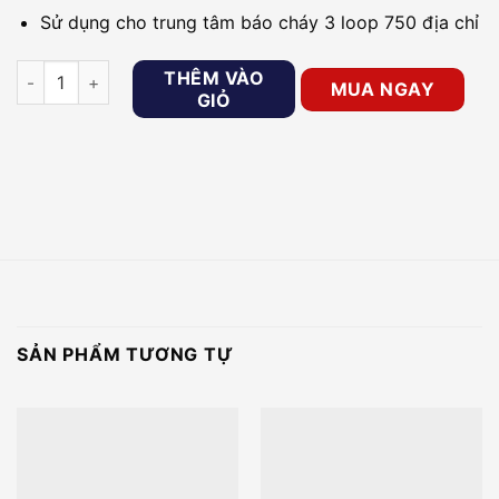
Sử dụng cho trung tâm báo cháy 3 loop 750 địa chỉ
Hiển thị phụ trung tâm báo cháy 3 loop HORING QA-16 số lượn
THÊM VÀO
MUA NGAY
GIỎ
SẢN PHẨM TƯƠNG TỰ