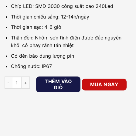
Chíp LED: SMD 3030 công suất cao 240Led
Thời gian chiếu sáng: 12-14h/ngày
Thời gian sạc: 4-6 giờ
Thân đèn: Nhôm sơn tĩnh điện được đúc nguyên
khối có phay rãnh tản nhiệt
Có đèn báo dung lượng pin
Chống nước: IP67
Đèn pha led năng lượng mặt trời JINDIAN JD7300 300W số lư
THÊM VÀO
MUA NGAY
GIỎ