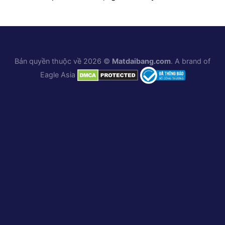
Bản quyền thuộc về 2026 ©
Matdaibang.com
. A brand of
Eagle Asia