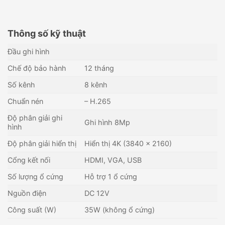
Thông số kỹ thuật
Đầu ghi hình
Chế độ bảo hành
12 tháng
Số kênh
8 kênh
Chuẩn nén
– H.265
Độ phân giải ghi
Ghi hình 8Mp
hình
Độ phân giải hiển thị
Hiển thị 4K (3840 × 2160)
Cổng kết nối
HDMI, VGA, USB
Số lượng ổ cứng
Hỗ trợ 1 ổ cứng
Đầu ghi IP 32 kênh DAHUA
Đầu ghi hình IP 4K 4 kênh
DHI-NVR5832-R-4KS2
KBVISION KX-C4K8104SN2
Nguồn điện
DC 12V
17,303,000
₫
2,049,000
₫
Công suất (W)
35W (không ổ cứng)
Còn hàng - Giao nhanh
Còn hàng - Giao nhanh