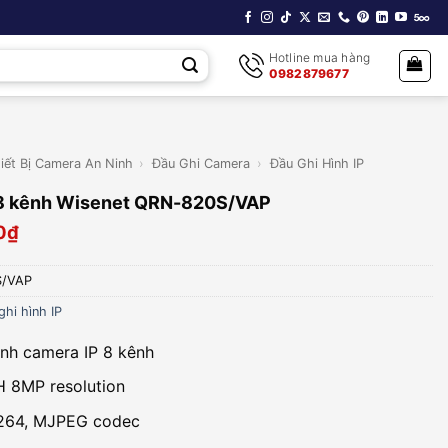
Hotline mua hàng
0982879677
iết Bị Camera An Ninh
›
Đầu Ghi Camera
›
Đầu Ghi Hình IP
 8 kênh Wisenet QRN-820S/VAP
0
₫
/VAP
ghi hình IP
ình camera IP 8 kênh
 8MP resolution
.264, MJPEG codec