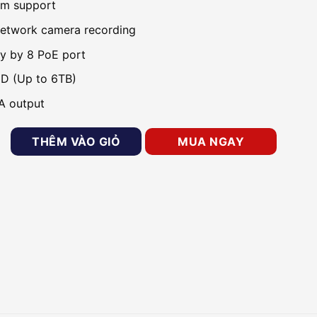
am support
etwork camera recording
ay by 8 PoE port
D (Up to 6TB)
A output
 kênh Wisenet QRN-820S/VAP số lượng
THÊM VÀO GIỎ
MUA NGAY