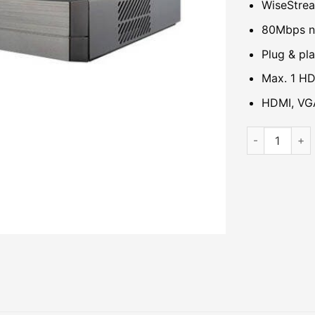
WiseStre
80Mbps n
Plug & pl
Max. 1 HD
HDMI, VG
Đầu ghi IP 8