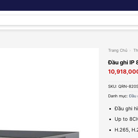
Trang Chủ
›
Th
Đầu ghi IP
10,918,00
SKU:
QRN-820S
Danh mục:
Đầu 
Đầu ghi h
Up to 8CH
H.265, H