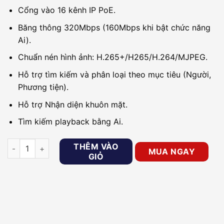
Cổng vào 16 kênh IP PoE.
Băng thông 320Mbps (160Mbps khi bật chức năng
Ai).
Chuẩn nén hình ảnh: H.265+/H265/H.264/MJPEG.
Hỗ trợ tìm kiếm và phân loại theo mục tiêu (Người,
Phương tiện).
Hỗ trợ Nhận diện khuôn mặt.
Tìm kiếm playback bằng Ai.
Đầu ghi hình IP AI 16 kênh Kbvision KX-DAi4K8216N3P16 số l
THÊM VÀO
MUA NGAY
GIỎ