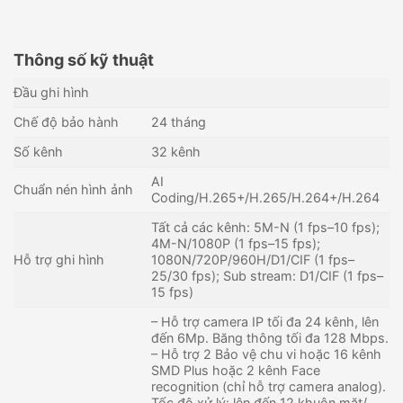
Thông số kỹ thuật
Đầu ghi hình
Chế độ bảo hành
24 tháng
Số kênh
32 kênh
AI
Chuẩn nén hình ảnh
Coding/H.265+/H.265/H.264+/H.264
Tất cả các kênh: 5M-N (1 fps–10 fps);
4M-N/1080P (1 fps–15 fps);
Hỗ trợ ghi hình
1080N/720P/960H/D1/CIF (1 fps–
25/30 fps); Sub stream: D1/CIF (1 fps–
15 fps)
Đầu ghi hình AI 16 kênh
Đầu ghi 5in1 16 kênh
– Hỗ trợ camera IP tối đa 24 kênh, lên
KBVISION KX-DAi8416H3
KBVISION KX-D8216H1
đến 6Mp. Băng thông tối đa 128 Mbps.
– Hỗ trợ 2 Bảo vệ chu vi hoặc 16 kênh
10,950,000
₫
5,640,000
₫
SMD Plus hoặc 2 kênh Face
Còn hàng - Giao nhanh
Còn hàng - Giao nhanh
recognition (chỉ hỗ trợ camera analog).
Tốc độ xử lý: lên đến 12 khuôn mặt/