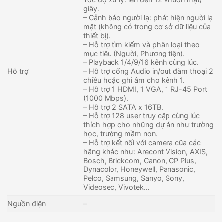
giây.
– Cảnh báo người lạ: phát hiện người lạ
mặt (không có trong cơ sở dữ liệu của
thiết bị).
– Hỗ trợ tìm kiếm và phân loại theo
mục tiêu (Người, Phương tiện).
– Playback 1/4/9/16 kênh cùng lúc.
Hỗ trợ
– Hỗ trợ cổng Audio in/out đàm thoại 2
chiều hoặc ghi âm cho kênh 1.
– Hỗ trợ 1 HDMI, 1 VGA, 1 RJ-45 Port
(1000 Mbps).
– Hỗ trợ 2 SATA x 16TB.
– Hỗ trợ 128 user truy cập cùng lúc
thích hợp cho những dự án như trường
học, trường mầm non.
– Hỗ trợ kết nối với camera cũa các
hãng khác như: Arecont Vision, AXIS,
Bosch, Brickcom, Canon, CP Plus,
Dynacolor, Honeywell, Panasonic,
Pelco, Samsung, Sanyo, Sony,
Videosec, Vivotek…
Nguồn điện
–