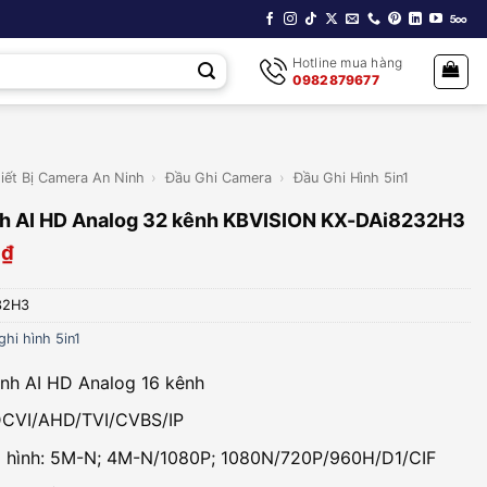
Hotline mua hàng
0982879677
iết Bị Camera An Ninh
›
Đầu Ghi Camera
›
Đầu Ghi Hình 5in1
nh AI HD Analog 32 kênh KBVISION KX-DAi8232H3
0
₫
32H3
ghi hình 5in1
ình AI HD Analog 16 kênh
DCVI/AHD/TVI/CVBS/IP
i hình: 5M-N; 4M-N/1080P; 1080N/720P/960H/D1/CIF