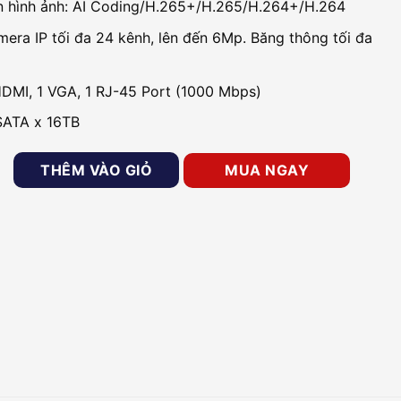
 hình ảnh: AI Coding/H.265+/H.265/H.264+/H.264
mera IP tối đa 24 kênh, lên đến 6Mp. Băng thông tối đa
HDMI, 1 VGA, 1 RJ-45 Port (1000 Mbps)
SATA x 16TB
 AI HD Analog 32 kênh KBVISION KX-DAi8232H3 số lượng
THÊM VÀO GIỎ
MUA NGAY