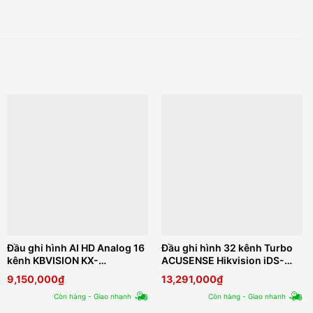
Đầu ghi hình AI HD Analog 16
Đầu ghi hình 32 kênh Turbo
kênh KBVISION KX-
ACUSENSE Hikvision iDS-
DAi2K8216H3
7332HQHI-M4/S
9,150,000
₫
13,291,000
₫
Còn hàng - Giao nhanh
Còn hàng - Giao nhanh