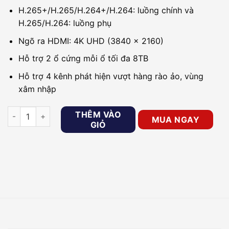
H.265+/H.265/H.264+/H.264: luồng chính và
H.265/H.264: luồng phụ
Ngõ ra HDMI: 4K UHD (3840 × 2160)
Hỗ trợ 2 ổ cứng mỗi ổ tối đa 8TB
Hỗ trợ 4 kênh phát hiện vượt hàng rào ảo, vùng
xâm nhập
Đầu ghi HDTVI 32 kênh Hikvision DS-7232HQHI-K2 số lượng
THÊM VÀO
MUA NGAY
GIỎ