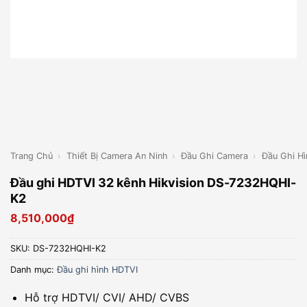
Trang Chủ
›
Thiết Bị Camera An Ninh
›
Đầu Ghi Camera
›
Đầu Ghi H
Đầu ghi HDTVI 32 kênh Hikvision DS-7232HQHI-
K2
8,510,000
₫
SKU:
DS-7232HQHI-K2
Danh mục:
Đầu ghi hình HDTVI
Hỗ trợ HDTVI/ CVI/ AHD/ CVBS