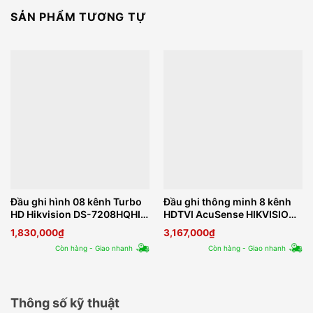
SẢN PHẨM TƯƠNG TỰ
Đầu ghi hình 08 kênh Turbo
Đầu ghi thông minh 8 kênh
HD Hikvision DS-7208HQHI-
HDTVI AcuSense HIKVISION
K1/E
IDS-7208HQHI-M2/FA
1,830,000
₫
3,167,000
₫
Còn hàng - Giao nhanh
Còn hàng - Giao nhanh
Thông số kỹ thuật