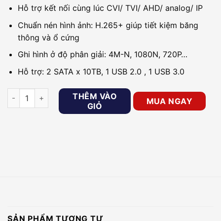
Hỗ trợ kết nối cùng lúc CVI/ TVI/ AHD/ analog/ IP
Chuẩn nén hình ảnh: H.265+ giúp tiết kiệm băng
thông và ổ cứng
Ghi hình ở độ phân giải: 4M-N, 1080N, 720P…
Hỗ trợ: 2 SATA x 10TB, 1 USB 2.0 , 1 USB 3.0
Đầu ghi 5in1 32 kênh KBVISION KX-D8232H1 số lượng
THÊM VÀO
MUA NGAY
GIỎ
SẢN PHẨM TƯƠNG TỰ