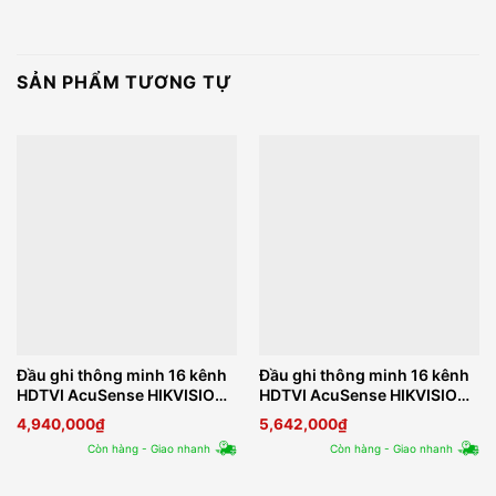
SẢN PHẨM TƯƠNG TỰ
Đầu ghi thông minh 16 kênh
Đầu ghi thông minh 16 kênh
HDTVI AcuSense HIKVISION
HDTVI AcuSense HIKVISION
IDS-7216HQHI-M1/FA
IDS-7216HQHI-M2/FA
4,940,000
₫
5,642,000
₫
Còn hàng - Giao nhanh
Còn hàng - Giao nhanh