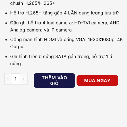
chuẩn H.265/H.265+
Hỗ trợ H.265+ tăng gấp 4 LẦN dung lượng lưu trữ
Đầu ghi hỗ trợ 4 loại camera: HD-TVI camera, AHD,
Analog camera và IP camera
Cổng màn hình HDMI và cổng VGA: 1920X1080p. 4K
Output
Ghi hình trên ổ cứng SATA gắn trong, hỗ trợ 1 ổ
cứng
Đầu ghi 16 kênh HDTVI H.265+ Hikvision DS-7216HQHI-K1 số 
THÊM VÀO
MUA NGAY
GIỎ