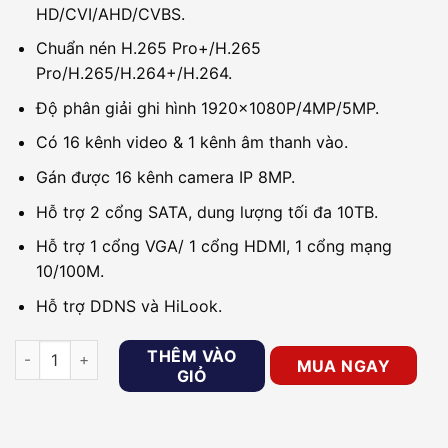
HD/CVI/AHD/CVBS.
Chuẩn nén H.265 Pro+/H.265
Pro/H.265/H.264+/H.264.
Độ phân giải ghi hình 1920x1080P/4MP/5MP.
Có 16 kênh video & 1 kênh âm thanh vào.
Gán được 16 kênh camera IP 8MP.
Hỗ trợ 2 cổng SATA, dung lượng tối đa 10TB.
Hỗ trợ 1 cổng VGA/ 1 cổng HDMI, 1 cổng mạng
10/100M.
Hỗ trợ DDNS và HiLook.
Đầu ghi 16 kênh HDTVI 5MP Hilook DVR-216U-K2(S) số lượng
THÊM VÀO
MUA NGAY
GIỎ