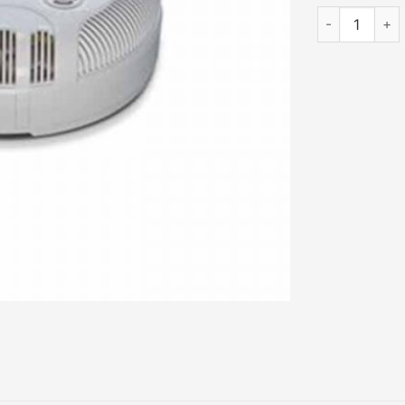
Đầu dò khói p