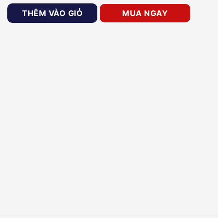
in báo tại chỗ HORING QA-31 số lượng
THÊM VÀO GIỎ
MUA NGAY