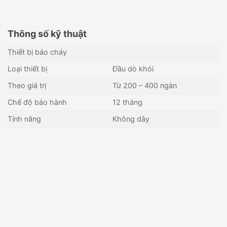
Thông số kỹ thuật
Thiết bị báo cháy
Loại thiết bị
Đầu dò khói
Theo giá trị
Từ 200 – 400 ngàn
Chế độ bảo hành
12 tháng
Tính năng
Không dây
Báo khói quang tích hợp báo
Đầu báo khói quang HORING
nhiệt không dây KARASSAN
Q01-4
KS-620DHR
745,000
₫
300,000
₫
Còn hàng - Giao nhanh
Còn hàng - Giao nhanh