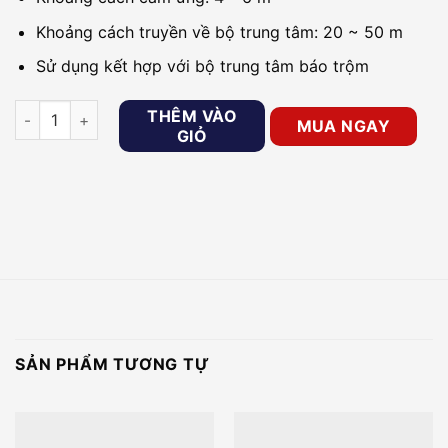
Khoảng cách truyền về bộ trung tâm: 20 ~ 50 m
Sử dụng kết hợp với bộ trung tâm báo trộm
Đầu dò hồng ngoại KAWA PS01 số lượng
THÊM VÀO
MUA NGAY
GIỎ
SẢN PHẨM TƯƠNG TỰ