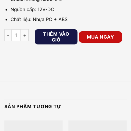
Nguồn cấp: 12V-DC
Chất liệu: Nhựa PC + ABS
Còi kiêm đèn chớp HIKVISION DS-PS1-R số lượng
THÊM VÀO
MUA NGAY
GIỎ
SẢN PHẨM TƯƠNG TỰ