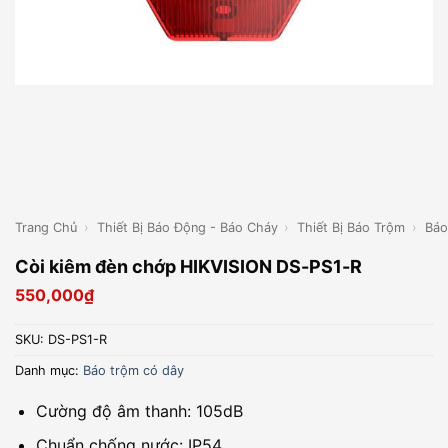
Trang Chủ
›
Thiết Bị Báo Động - Báo Cháy
›
Thiết Bị Báo Trộm
›
Báo
Còi kiêm đèn chớp HIKVISION DS-PS1-R
550,000
₫
SKU:
DS-PS1-R
Danh mục:
Báo trộm có dây
Cường độ âm thanh: 105dB
Chuẩn chống nước: IP54