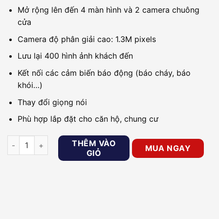
Mở rộng lên đến 4 màn hình và 2 camera chuông
cửa
Camera độ phân giải cao: 1.3M pixels
Lưu lại 400 hình ảnh khách đến
Kết nối các cảm biến báo động (báo cháy, báo
khói…)
Thay đổi giọng nói
Phù hợp lắp đặt cho căn hộ, chung cư
Chuông cửa màn hình 7inch PANASONIC VL-SV74VN số lượn
THÊM VÀO
MUA NGAY
GIỎ