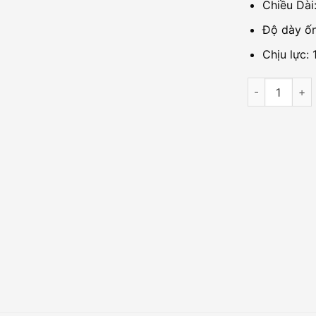
Chiều Dài
Độ dày ố
Chịu lực:
Chân đế sắt c