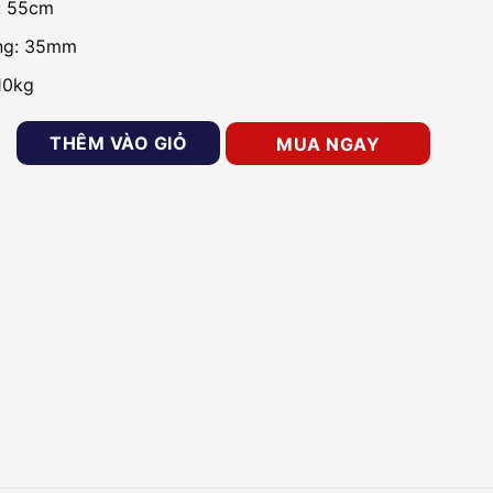
: 55cm
ng: 35mm
 10kg
hữ L 903 gắn cho camera số lượng
THÊM VÀO GIỎ
MUA NGAY