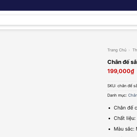
Trang Chủ
›
Th
Chân đế sắ
199,000
₫
SKU:
chân đế s
Danh mục:
Chân
Chân đế 
Chất liệu
Màu sắc: 