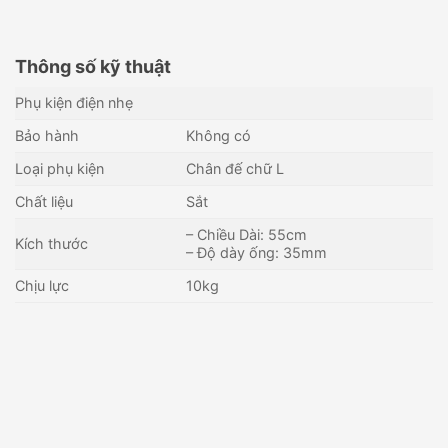
Thông số kỹ thuật
Phụ kiện điện nhẹ
Bảo hành
Không có
Loại phụ kiện
Chân đế chữ L
Chất liệu
Sắt
– Chiều Dài: 55cm
Kích thước
– Độ dày ống: 35mm
Chịu lực
10kg
Chân đế camera chữ L, chất
Chân đế camera HIKVISION
liệu nhựa ABS
DS-1663ZJ
15,000
₫
405,000
₫
Còn hàng - Giao nhanh
Còn hàng - Giao nhanh