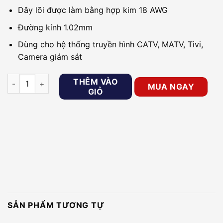
Dây lõi được làm bằng hợp kim 18 AWG
Đường kính 1.02mm
Dùng cho hệ thống truyền hình CATV, MATV, Tivi,
Camera giám sát
Cáp đồng trục Sino RG6 (5C-FB) lõi CCS 80 sợi màu đen 305m
THÊM VÀO
MUA NGAY
GIỎ
SẢN PHẨM TƯƠNG TỰ