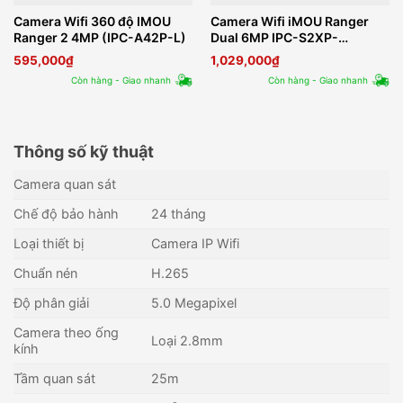
Camera Wifi 360 độ IMOU
Camera Wifi iMOU Ranger
Ranger 2 4MP (IPC-A42P-L)
Dual 6MP IPC-S2XP-
6M0WED 2 mắt
595,000
₫
1,029,000
₫
Còn hàng - Giao nhanh
Còn hàng - Giao nhanh
Thông số kỹ thuật
Camera quan sát
Chế độ bảo hành
24 tháng
Loại thiết bị
Camera IP Wifi
Chuẩn nén
H.265
Độ phân giải
5.0 Megapixel
Camera theo ống
Loại 2.8mm
kính
Tầm quan sát
25m