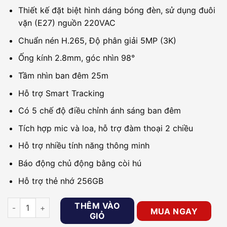
Thiết kế đặt biệt hình dáng bóng đèn, sử dụng đuôi
vặn (E27) nguồn 220VAC
Chuẩn nén H.265, Độ phân giải 5MP (3K)
Ống kính 2.8mm, góc nhìn 98°
Tầm nhìn ban đêm 25m
Hỗ trợ Smart Tracking
Có 5 chế độ điều chỉnh ánh sáng ban đêm
Tích hợp mic và loa, hỗ trợ đàm thoại 2 chiều
Hỗ trợ nhiều tính năng thông minh
Báo động chủ động bằng còi hú
Hỗ trợ thẻ nhớ 256GB
Camera Wifi quay quét bóng đèn 5MP iMOU IPC-S6DP-5M0W
THÊM VÀO
MUA NGAY
GIỎ