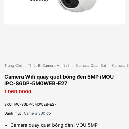
Trang Chủ
›
Thiết Bị Camera An Ninh
›
Camera Quan Sát
›
Camera 3
Camera Wifi quay quét bóng đèn 5MP iMOU
IPC-S6DP-5M0WEB-E27
1,069,000
₫
SKU:
IPC-S6DP-5M0WEB-E27
Danh mục:
Camera 360 độ
Camera quay quét bóng đèn IMOU 5MP