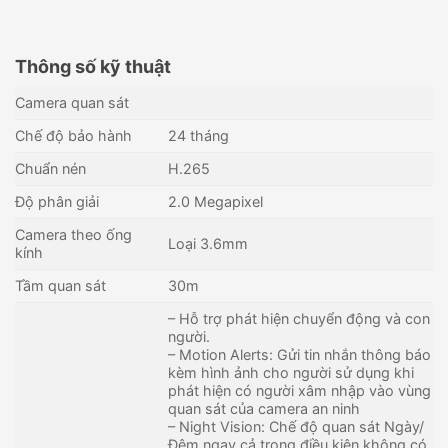
Thông số kỹ thuật
Camera quan sát
Chế độ bảo hành
24 tháng
Chuẩn nén
H.265
Độ phân giải
2.0 Megapixel
Camera theo ống
Loại 3.6mm
kính
Tầm quan sát
30m
– Hỗ trợ phát hiện chuyển động và con
người.
– Motion Alerts: Gửi tin nhắn thông báo
Camera IP AI Full Color 4MP
Camera IP Ai 4MP thân trụ
kèm hình ảnh cho người sử dụng khi
KBVISION KX-CAiF4003N2-
KBVISION KX-CAi4205MN2
phát hiện có người xâm nhập vào vùng
TiF-A
Liên hệ
4,885,000
₫
quan sát của camera an ninh
Còn hàng - Giao nhanh
Còn hàng - Giao nhanh
– Night Vision: Chế độ quan sát Ngày/
Đêm ngay cả trong điều kiện không có