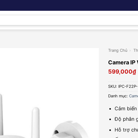
Trang Chủ
›
Th
Camera IP 
599,000
₫
SKU:
IPC-F22P
Danh mục:
Came
Cảm biến 
Độ phân g
Hỗ trợ ch