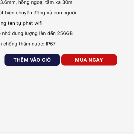
 3.6mm, hồng ngoại tầm xa 30m
át hiện chuyển động và con người
ng ten tự phát wifi
ẻ nhớ dung lượng lên đến 256GB
n chống thấm nước: IP67
I ngoài trời IPC-F22P-IMOU 2.0MP FullHD số lượng
THÊM VÀO GIỎ
MUA NGAY