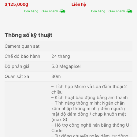
E04NI-Q1/4P
3,125,000
₫
Liên hệ
Còn hàng - Giao nhanh
Còn hàng - Giao nhanh
Thông số kỹ thuật
Camera quan sát
Chế độ bảo hành
24 tháng
Độ phân giải
5.0 Megapixel
Quan sát xa
30m
– Tích hợp Micro và Loa đàm thoại 2
chiều
– Kích hoạt báo động bằng âm thanh
– Tính năng thông minh: Ngăn chặn
xâm nhập thông minh / đếm người /
mật độ đám đông / chụp khuôn mặt
(max 8)
– Hỗ trợ công nghệ nén băng thông U-
Code
– Tự động chuyển ngày đêm, tự động