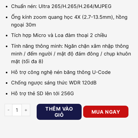
Chuẩn nén: Ultra 265/H.265/H.264/MJPEG
Ống kính zoom quang học 4X (2.7-13.5mm), hồng
ngoại 30m
Tích hợp Micro và Loa đàm thoại 2 chiều
Tính năng thông minh: Ngăn chặn xâm nhập thông
minh / đếm người / mật độ đám đông / chụp khuôn
mặt (tối đa 8)
Hỗ trợ công nghệ nén băng thông U-Code
Chống ngược sáng thức WDR 120dB
Hỗ trợ thẻ SD lên tới 256G
Camera IP Speed dome 5MP UNV IPC6415SR-X5UPW-VG số l
THÊM VÀO
MUA NGAY
GIỎ