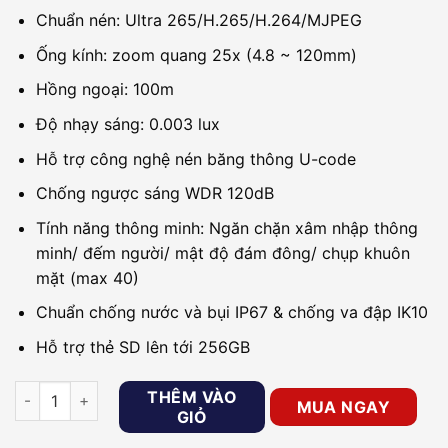
Chuẩn nén: Ultra 265/H.265/H.264/MJPEG
Ống kính: zoom quang 25x (4.8 ~ 120mm)
Hồng ngoại: 100m
Độ nhạy sáng: 0.003 lux
Hỗ trợ công nghệ nén băng thông U-code
Chống ngược sáng WDR 120dB
Tính năng thông minh: Ngăn chặn xâm nhập thông
minh/ đếm người/ mật độ đám đông/ chụp khuôn
mặt (max 40)
Chuẩn chống nước và bụi IP67 & chống va đập IK10
Hỗ trợ thẻ SD lên tới 256GB
Camera IP Speed dome 4MP UNV IPC6424SR-X25-VF số lượn
THÊM VÀO
MUA NGAY
GIỎ