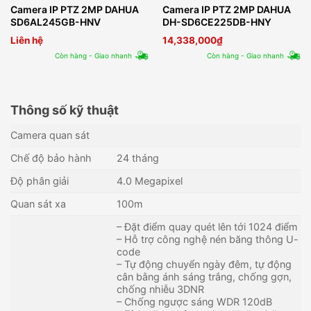
Camera IP PTZ 2MP DAHUA
Camera IP PTZ 2MP DAHUA
SD6AL245GB-HNV
DH-SD6CE225DB-HNY
Liên hệ
14,338,000
₫
Còn hàng - Giao nhanh
Còn hàng - Giao nhanh
Thông số kỹ thuật
Camera quan sát
Chế độ bảo hành
24 tháng
Độ phân giải
4.0 Megapixel
Quan sát xa
100m
– Đặt điểm quay quét lên tới 1024 điểm
– Hỗ trợ công nghệ nén băng thông U-
code
– Tự động chuyển ngày đêm, tự động
cân bằng ánh sáng trắng, chống gợn,
chống nhiễu 3DNR
– Chống ngược sáng WDR 120dB