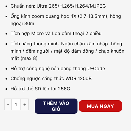
Chuẩn nén: Ultra 265/H.265/H.264/MJPEG
Ống kính zoom quang học 4X (2.7-13.5mm), hồng
ngoại 30m
Tích hợp Micro và Loa đàm thoại 2 chiều
Tính năng thông minh: Ngăn chặn xâm nhập thông
minh / đếm người / mật độ đám đông / chụp khuôn
mặt (max 8)
Hỗ trợ công nghệ nén băng thông U-Code
Chống ngược sáng thức WDR 120dB
Hỗ trợ thẻ SD lên tới 256G
Camera IP Speed dome 2MP UNV IPC6412LR-X5UPW-VG số l
THÊM VÀO
MUA NGAY
GIỎ