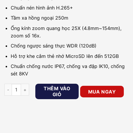
Chuẩn nén hình ảnh H.265+
Tầm xa hồng ngoại 250m
Ống kính zoom quang học 25X (4.8mm~154mm),
zoom số 16x.
Chống ngược sáng thực WDR (120dB)
Hỗ trợ khe cắm thẻ nhớ MicroSD lên đến 512GB
Chuẩn chống nước IP67, chống va đập IK10, chống
sét 8KV
Camera IP Speed dome 2MP KBVISION KX-EAi2329UPN số lư
THÊM VÀO
MUA NGAY
GIỎ