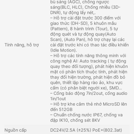
bù sáng (AGC), chống ngược
sáng(BLC, HLC), Chống nhiễu (3D-
DNR), tự động lấy nét,.
– Hỗ trợ cài đặt trước 300 điểm với
giao thức (DH-SD), 5 khuôn mẫu
(Pattern), 8 hành trình (Tour), 5 tự
động quét và tự động quay(Auto
Scan), (Auto Pan), hỗ trợ chạy lại các
Tính năng, hỗ trợ
cài đặt trước khi có thao tác điều khiển
(Idle Motion).
– Hỗ trợ các tính năng thông minh với
công nghệ AI: Auto tracking ( tự động
quay theo đối tượng), phát hiện khuôn
mặt có phân tích thuộc tính, phát hiện
thay đổi hiện trường, phát hiện đồ bỏ
quên, thiết lập hàng rào ảo, khu vực
cấm (có phân biệt người xe), SMD…
– Cổng báo động 7in/2out, cổng audio
1in/1out
– Hỗ trợ khe cắm thẻ nhớ MicroSD lên
đến 512GB
– Chuẩn chống nước IP67, chống va
đập IK10, chống sét 8KV
Nguồn cấp
DC24V/2.5A (±25%) PoE+(802.3at)