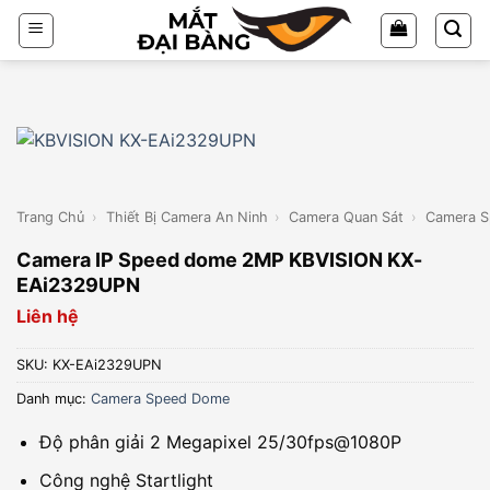
Chuyển
đến
nội
dung
Trang Chủ
›
Thiết Bị Camera An Ninh
›
Camera Quan Sát
›
Camera 
Camera IP Speed dome 2MP KBVISION KX-
EAi2329UPN
Liên hệ
SKU:
KX-EAi2329UPN
Danh mục:
Camera Speed Dome
Độ phân giải 2 Megapixel 25/30fps@1080P
Công nghệ Startlight