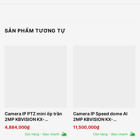
SẢN PHẨM TƯƠNG TỰ
Camera IP PTZ mini ốp trần
Camera IP Speed dome AI
2MP KBVISION KX-
2MP KBVISION KX-
C2007sPN3
DAi2258PN3
4,884,000
₫
11,500,000
₫
Còn hàng - Giao nhanh
Còn hàng - Giao nhanh