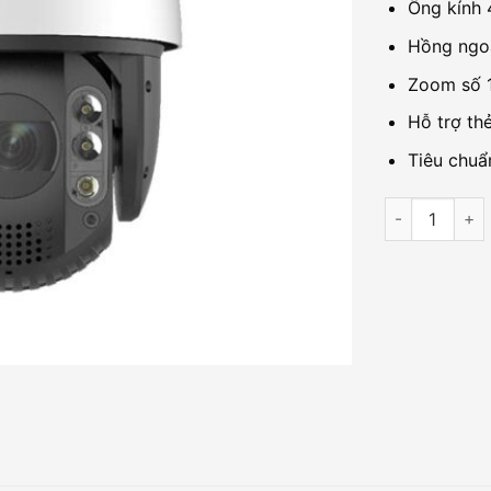
Ống kính
Hồng ngo
Zoom số 
Hỗ trợ th
Tiêu chuẩ
Camera IP Sp