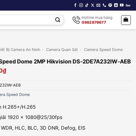
Hotline mua hàng
0982879677
iết Bị Camera An Ninh
›
Camera Quan Sát
›
Camera Speed Dome
 Speed Dome 2MP Hikvision DS-2DE7A232IW-AEB
0
₫
232IW-AEB
era Speed Dome
n H.265+/H.265
giải 1920 × 1080@25/30fps
 WDR, HLC, BLC, 3D DNR, Defog, EIS