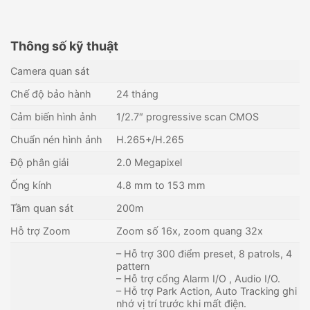
Thông số kỹ thuật
Camera quan sát
Chế độ bảo hành
24 tháng
Cảm biến hình ảnh
1/2.7″ progressive scan CMOS
Chuẩn nén hình ảnh
H.265+/H.265
Độ phân giải
2.0 Megapixel
Ống kính
4.8 mm to 153 mm
Tầm quan sát
200m
Hỗ trợ Zoom
Zoom số 16x, zoom quang 32x
Camera IP Speed Dome 4MP
Camera PTZ IP 2MP
– Hỗ trợ 300 điểm preset, 8 patrols, 4
DAHUA DH-SD6CE445GB-
HIKVISION DS-2DE4215W-
pattern
HNR
DE3
Liên hệ
Liên hệ
– Hỗ trợ cổng Alarm I/O , Audio I/O.
– Hỗ trợ Park Action, Auto Tracking ghi
Còn hàng - Giao nhanh
Còn hàng - Giao nhanh
nhớ vị trí trước khi mất điện.