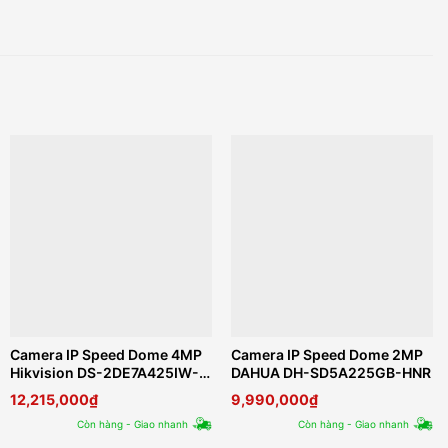
Camera IP Speed Dome 4MP
Camera IP Speed Dome 2MP
Hikvision DS-2DE7A425IW-
DAHUA DH-SD5A225GB-HNR
AEB
12,215,000
₫
9,990,000
₫
Còn hàng - Giao nhanh
Còn hàng - Giao nhanh