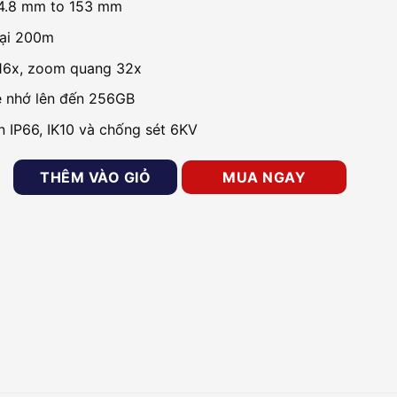
 4.8 mm to 153 mm
ại 200m
16x, zoom quang 32x
ẻ nhớ lên đến 256GB
n IP66, IK10 và chống sét 6KV
eed Dome 2MP Hikvision DS-2DE7A232IW-AEB số lượng
THÊM VÀO GIỎ
MUA NGAY