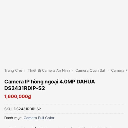
Trang Chủ
›
Thiết Bị Camera An Ninh
›
Camera Quan Sát
›
Camera Fu
Camera IP hồng ngoại 4.0MP DAHUA
DS2431RDIP-S2
1,600,000
₫
SKU:
DS2431RDIP-S2
Danh mục:
Camera Full Color